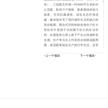
米），三组团又环绕一约9000平方米的中
心花园，取得户户朝南，家家面绿的设计
效果，空间归属感强，绿化生态环境优
越，极佳地补充了现代城市生活所缺少的
居住氛围。围合式空间的创造使住户在大
型住区中更易于识别属于自己的生活空
间，在视觉和心理上易于产生认同感和安
全感。住户单元出入均安排在组团花园周
围，使花园更贴近住户的日常生活。达安
花园在长寿路和武宁路各设有一主要出入
口，余姚路上设辅助入口。连接两个主入
>上一个项目
下一个项目>
口的车行道及带形密林花园，是小区主要
的东西轴线，具有重要的指向性和识别作
用。
为充分体现这一长约200米，宽约25米带形
空间的生态功能，将原布置在林带中央的
会所转移，成为一条纯粹以绿树为主的生
态林带，突出达安花园的生态主题，同时
绿色的轴线也为居民带来更多的享受。而
原小区会所将替代中心花园中购物亭等小
品建筑的位置，并采用半地下的方式缩小