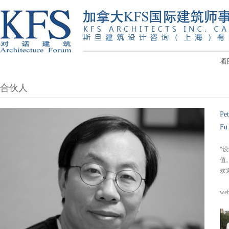
项
合伙人
Pe
Fu 
“
值
欢
web