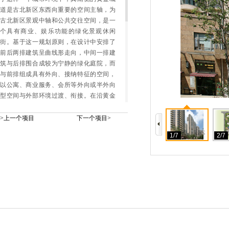
道是古北新区东西向重要的空间主轴，为
古北新区景观中轴和公共交往空间，是一
个具有商业、娱乐功能的绿化景观休闲
街。基于这一规划原则，在设计中安排了
前后两排建筑呈曲线形走向，中间一排建
筑与后排围合成较为宁静的绿化庭院，而
与前排组成具有外向、接纳特征的空间，
以公寓、商业服务、会所等外向或半外向
型空间与外部环境过渡、衔接。在沿黄金
城道的西南角，设一步行入口广场，使黄
金城道呈现出的区域文化休闲特征与社区
>上一个项目
下一个项目>
高档的居住氛围得以相互交融，相互提
1/7
2/7
升。
社区内部道路沿基地周边设置，地下车库
出入口均设于小区大门附近，既避免其干
扰安静舒适的居住氛围，也使得社区内部
具有最大面积的步行空间。景观设计以绿
化和水体相结合为主，采用局部对称和总
体自由灵活的设计手法，很好地顺应了建
筑本身所形成的空间特点，将建筑空间与
景观设计融为一体。从会所周围流出的水